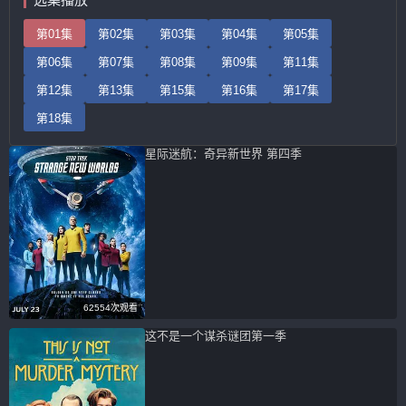
第01集
第02集
第03集
第04集
第05集
第06集
第07集
第08集
第09集
第11集
第12集
第13集
第15集
第16集
第17集
第18集
星际迷航：奇异新世界 第四季
62554次观看
这不是一个谋杀谜团第一季