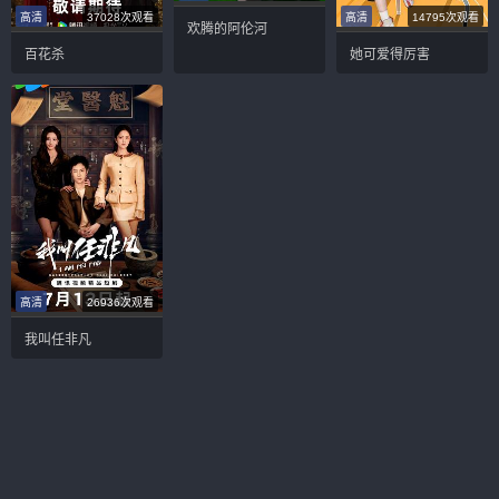
高清
37028次观看
高清
14795次观看
欢腾的阿伦河
百花杀
她可爱得厉害
高清
26936次观看
我叫任非凡