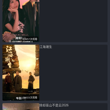
83957次观看
江海潮生
28633次观看
除却巫山不是云2026