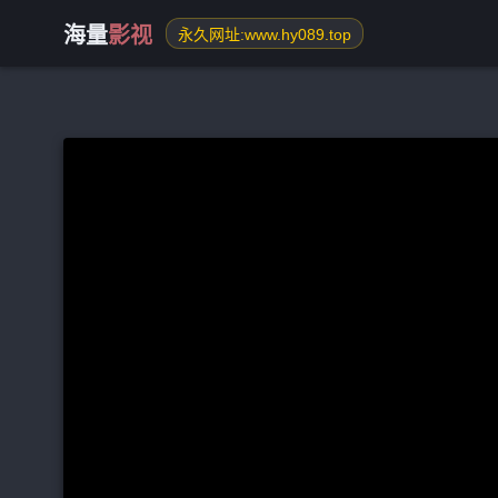
海量
影视
永久网址:www.hy089.top