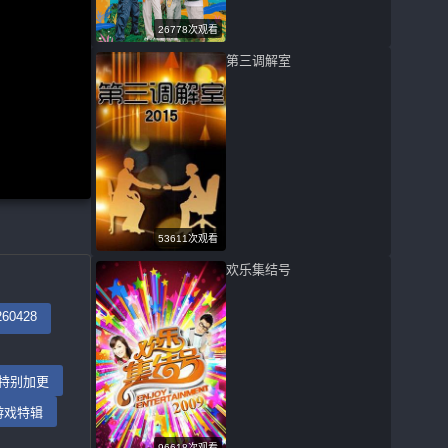
26778次观看
第三调解室
53611次观看
欢乐集结号
260428
15特别加更
1游戏特辑
96618次观看