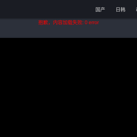
国产
日韩
抱歉，内容加载失败: 0 error