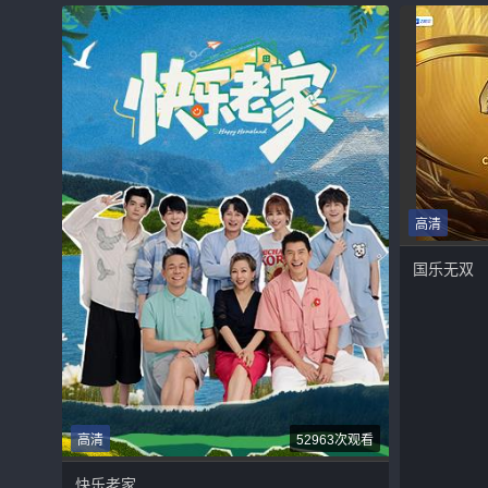
高清
国乐无双
高清
52963次观看
快乐老家