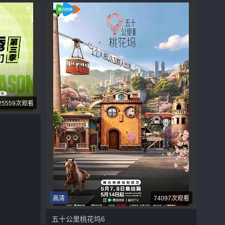
25559次观看
高清
74097次观看
五十公里桃花坞6