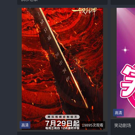
高清
笑动剧场
高清
19895次观看