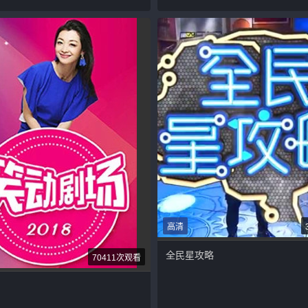
高清
全民星攻略
70411次观看