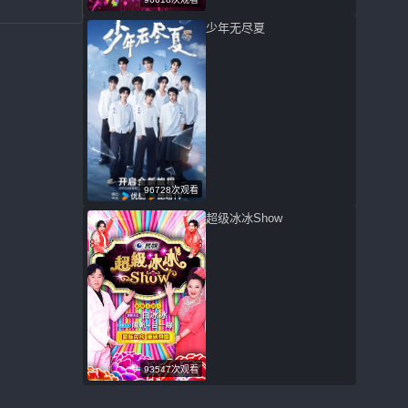
少年无尽夏
96728次观看
超级冰冰Show
93547次观看