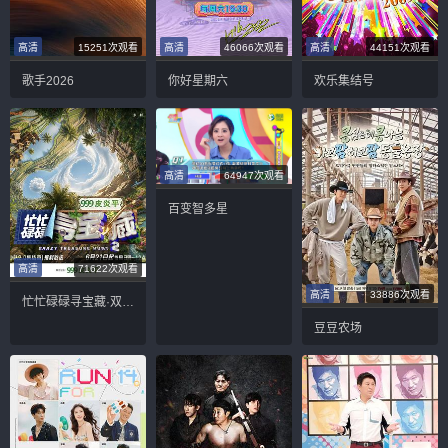
高清
15251次观看
高清
46066次观看
高清
44151次观看
歌手2026
你好星期六
欢乐集结号
高清
64947次观看
百变智多星
高清
71622次观看
高清
33886次观看
忙忙碌碌寻宝藏·双人成行季
豆豆农场