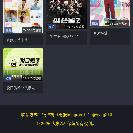
高清
73538次观看
高清
86167次观看
高清
74693次观看
医师好辣
生存王: 部落战争2
奔跑吧第十季
高清
16582次观看
脱口秀和Ta的朋友们 第三季
联系方式：纸飞机（电报telegram）：@hygg213
© 2026 大象AV. 保留所有权利。