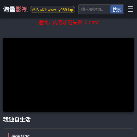
☰
海量
影视
搜索
永久网址:www.hy089.top
抱歉，内容加载失败: 0 error
我独自生活
选集播放