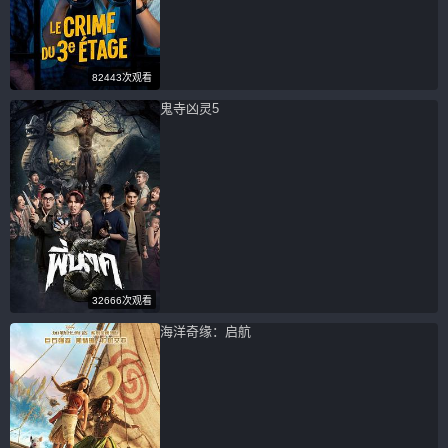
82443次观看
鬼寺凶灵5
32666次观看
海洋奇缘：启航