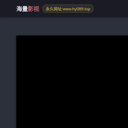
海量
影视
永久网址:www.hy089.top