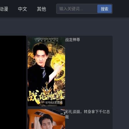
动漫
中文
其他
搜索
战龙神尊
57552次观看
彩礼谈崩，转身拿下千亿总
裁